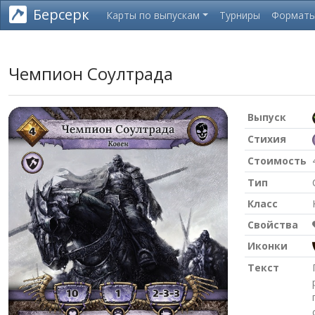
Берсерк
Карты по выпускам
Турниры
Формат
Чемпион Соултрада
Выпуск
Стихия
Стоимость
Тип
Класс
Свойства
Иконки
Текст