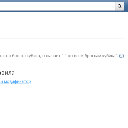
атор броска кубика, означает "-1 ко всем броскам кубика".
РП
авила
ой модификатор