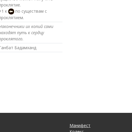
проклятие.
+1 к
по существам с
проклятием.
Наконечники их копий сами
находят путь к сердцу
проклятого.
Ганбат Бадамханд
Манифест
Кодекс