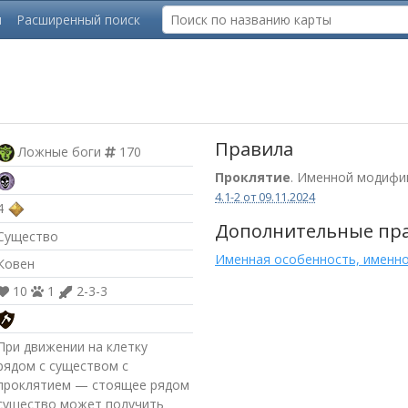
ы
Расширенный поиск
Правила
Ложные боги
170
Проклятие
. Именной модифик
4.1-2 от 09.11.2024
4
Дополнительные пр
Существо
Именная особенность, именн
Ковен
10
1
2-3-3
При движении на клетку
рядом с существом с
проклятием — стоящее рядом
существо может получить