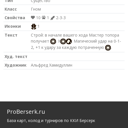
Тип
Существо
Класс
Гном
Свойства
10
1
2-3-3
Иконки
:1
Текст
Строй: в начале вашего хода Мастер топора
получает
. X
: Магический удар на 0-1-
2, +1 к удару за каждую потраченную
.
Худ. текст
Художник
Альфред Хамидуллин
ProBerserk.ru
База карт, колод и турниров по ККИ Берсерк