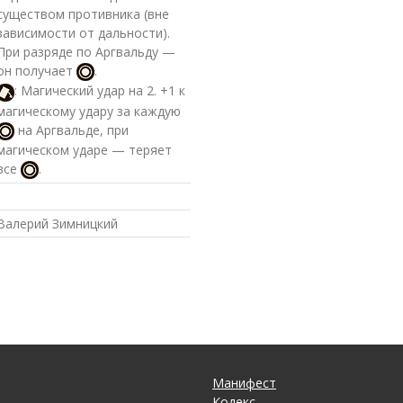
существом противника (вне
зависимости от дальности).
При разряде по Аргвальду —
он получает
.
: Магический удар на 2. +1 к
магическому удару за каждую
на Аргвальде, при
магическом ударе — теряет
все
.
Валерий Зимницкий
Манифест
Кодекс