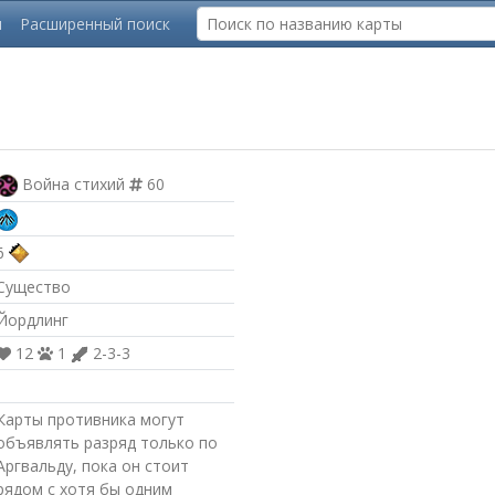
ы
Расширенный поиск
Война стихий
60
6
Существо
Йордлинг
12
1
2-3-3
Карты противника могут
объявлять разряд только по
Аргвальду, пока он стоит
рядом с хотя бы одним