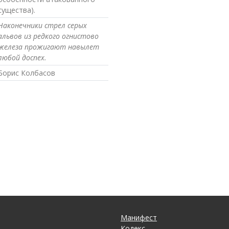
существа).
Наконечники стрел серых
альвов из редкого огнистово
железа прожигают навылет
любой доспех.
Борис Колбасов
Манифест
Кодекс