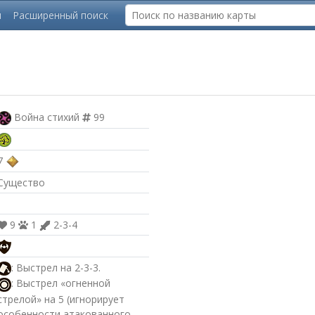
ы
Расширенный поиск
Война стихий
99
7
Существо
9
1
2-3-4
: Выстрел на 2-3-3.
: Выстрел «огненной
стрелой» на 5 (игнорирует
особенности атакованного