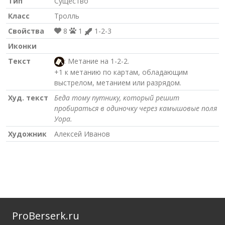
Тип
Существо
Класс
Тролль
Свойства
8
1
1-2-3
Иконки
Текст
: Метание на 1-2-2.
+1 к метанию по картам, обладающим
выстрелом, метанием или разрядом.
Худ. текст
Беда тому путнику, который решит
пробираться в одиночку через камышовые поля
Уора.
Художник
Алексей Иванов
ProBerserk.ru