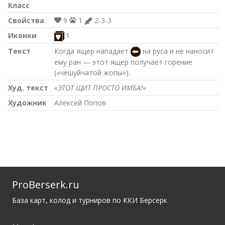
Класс
Свойства
9
1
2-3-3
Иконки
:1
Текст
Когда ящер нападает
на руса и не наносит
ему ран — этот ящер получает горение
(«чешуйчатой жопы»).
Худ. текст
«ЭТОТ ЩИТ ПРОСТО ИМБА!»
Художник
Алексей Попов
ProBerserk.ru
База карт, колод и турниров по ККИ Берсерк