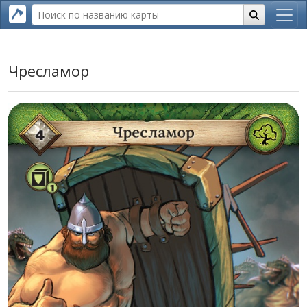
Чресламор