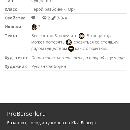
Тип
Существо
Класс
Герой-разбойник, Орк
Свойства
11
2
3-3-4
Иконки
:2
Текст
Бешенство 3: получить
. В конце хода —
может потерять
; сразиться со стоящим
рядом существом
как с открытым.
Худ. текст
Один клинок режет чисто, а второй еще чище!
Художник
Руслан Свободин
ProBerserk.ru
База карт, колод и турниров по ККИ Берсерк