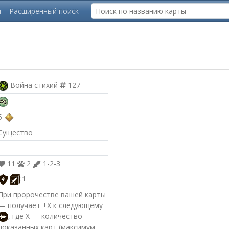
ы
Расширенный поиск
Война стихий
127
5
Существо
11
2
1-2-3
:1
При пророчестве вашей карты
— получает +X к следующему
, где X — количество
показанных карт (максимум