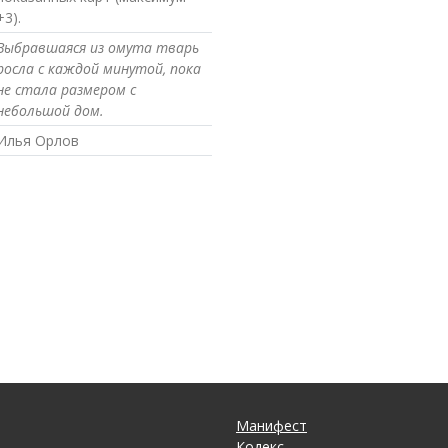
+3).
Выбравшаяся из омута тварь
росла с каждой минутой, пока
не стала размером с
небольшой дом.
Илья Орлов
Манифест
Кодекс