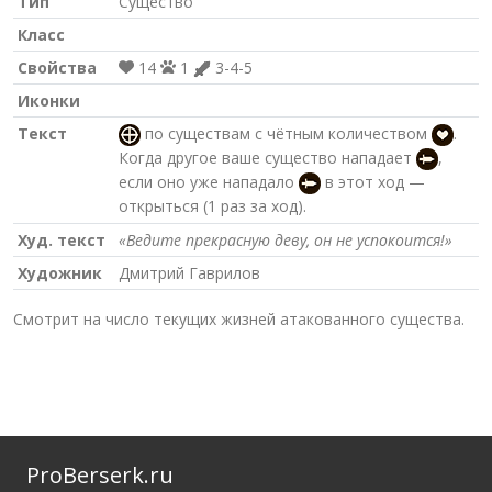
Тип
Существо
Класс
Свойства
14
1
3-4-5
Иконки
Текст
по существам с чётным количеством
.
Когда другое ваше существо нападает
,
если оно уже нападало
в этот ход —
открыться (1 раз за ход).
Худ. текст
«Ведите прекрасную деву, он не успокоится!»
Художник
Дмитрий Гаврилов
Смотрит на число текущих жизней атакованного существа.
ProBerserk.ru