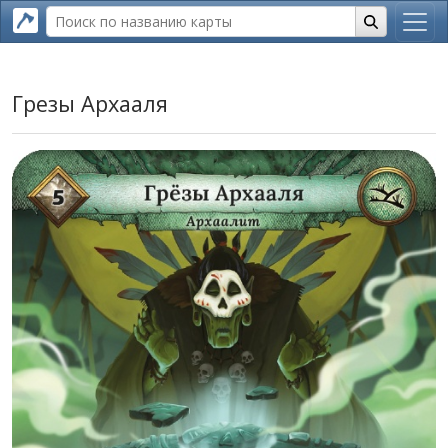
Грезы Архааля