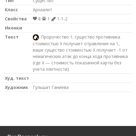
Тип
Существо
Класс
Архаалит
Свойства
8
1
1-1-2
Иконки
Текст
: Пророчество 1; существо противника
стоимостью X получает отравление на 1,
ваше существо стоимостью X получает -1 от
немагических атак до конца хода противника
(где X — стоимость показанной карты без
учета элитности).
Худ. текст
Художник
Гульшат Ганиева