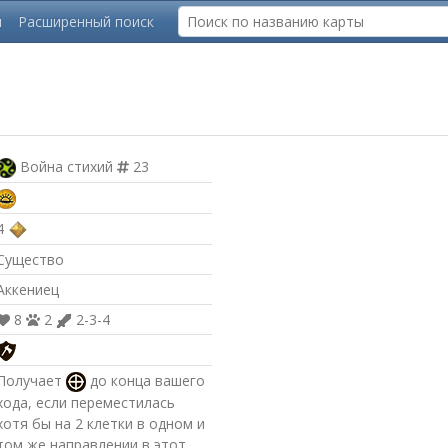
ы
Расширенный поиск
Война стихий
23
4
Существо
Аккениец
8
2
2-3-4
Получает
до конца вашего
хода, если переместилась
хотя бы на 2 клетки в одном и
том же направлении в этот