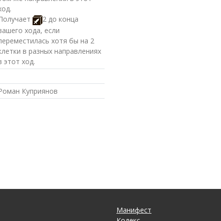
ход.
Получает
2 до конца
вашего хода, если
переместилась хотя бы на 2
клетки в разных направлениях
в этот ход.
Роман Куприянов
Манифест
Кодекс