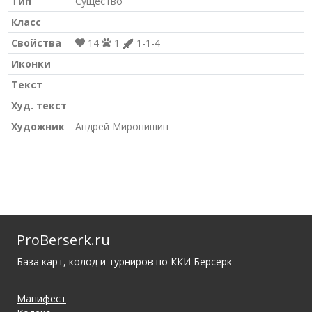
Тип
Существо
Класс
Свойства
14
1
1-1-4
Иконки
Текст
Худ. текст
Художник
Андрей Миронишин
ProBerserk.ru
База карт, колод и турниров по ККИ Берсерк
Манифест