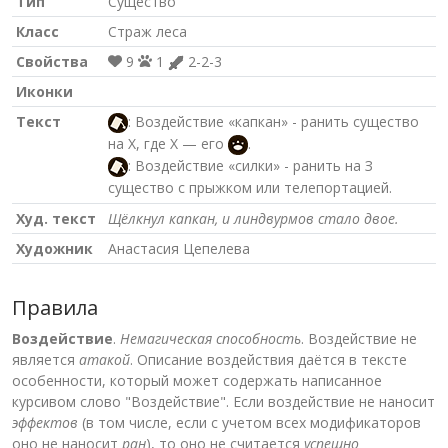
Тип
Существо
Класс
Страж леса
Свойства
9
1
2-2-3
Иконки
Текст
: Воздействие «капкан» - ранить существо
на X, где Х — его
.
: Воздействие «силки» - ранить на З
существо с прыжком или телепортацией.
Худ. текст
Щёлкнул капкан, и линдвурмов стало двое.
Художник
Анастасия Цепелева
Правила
Воздействие
.
Немагическая способность
. Воздействие не
является
атакой
. Описание воздействия даётся в тексте
особенности, который может содержать написанное
курсивом слово "Воздействие". Если воздействие не наносит
эффектов
(в том числе, если с учетом всех модификаторов
оно не наносит
ран
), то оно не считается
успешно