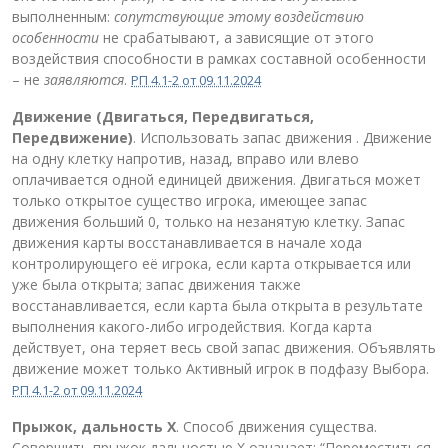
выполненным:
сопутствующие этому воздействию
особенности
не срабатывают, а зависящие от этого
воздействия способности в рамках составной особенности
– не
заявляются
.
РП 4.1-2 от 09.11.2024
Движение (Двигаться, Передвигаться,
Передвижение)
. Использовать запас движения . Движение
на одну клетку напротив, назад, вправо или влево
оплачивается одной единицей движения. Двигаться может
только открытое существо игрока, имеющее запас
движения больший 0, только на незанятую клетку. Запас
движения карты восстанавливается в начале хода
контролирующего её игрока, если карта открывается или
уже была открыта; запас движения также
восстанавливается, если карта была открыта в результате
выполнения какого-либо игродействия. Когда карта
действует, она теряет весь свой запас движения. Объявлять
движение может только Активный игрок в подфазу Выбора.
РП 4.1-2 от 09.11.2024
Прыжок, дальность X
. Способ движения существа.
Совершить прыжок дальностью Х означает: “Переместиться