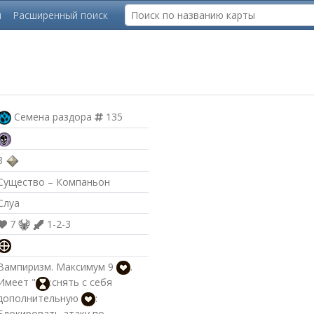
ы
Расширенный поиск
Семена раздора
135
3
Существо – Компаньон
Слуа
7
1-2-3
Вампиризм. Максимум 9
.
Имеет "
:снять с себя
дополнительную
:
Блокировать атаку по