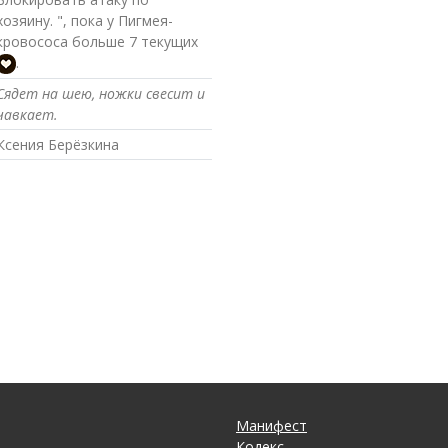
хозяину. ", пока у Пигмея-
кровососа больше 7 текущих
.
Сядет на шею, ножки свесит и
чавкает.
Ксения Берёзкина
Манифест
Кодекс