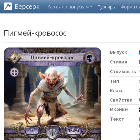
Берсерк
Карты по выпускам
Турниры
Формат
Пигмей-кровосос
Выпуск
Стихия
Стоимость
Тип
Класс
Свойства
Иконки
Текст