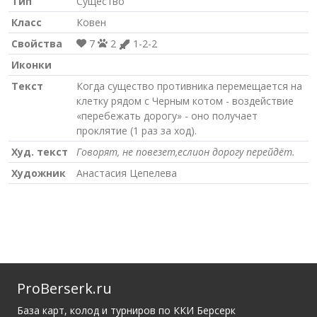
Тип
Существо
Класс
Ковен
Свойства
7
2
1-2-2
Иконки
Текст
Когда существо противника перемещается на
клетку рядом с Черным котом - воздействие
«перебежать дорогу» - оно получает
проклятие (1 раз за ход).
Худ. текст
Говорят, не повезет,еслион дорогу перейдёт.
Художник
Анастасия Цепелева
ProBerserk.ru
База карт, колод и турниров по ККИ Берсерк