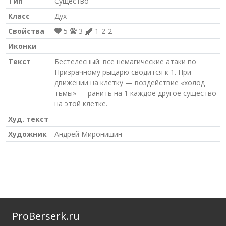
Тип
Существо
Класс
Дух
Свойства
5
3
1-2-2
Иконки
Текст
Бестелесный: все немагические атаки по
Призрачному рыцарю сводится к 1. При
движении на клетку — воздействие «холод
тьмы» — ранить на 1 каждое другое существо
на этой клетке.
Худ. текст
Художник
Андрей Миронишин
ProBerserk.ru