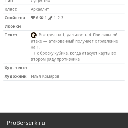
Тип
Существо
Класс
Архаалит
Свойства
6
1
1-2-3
Иконки
Текст
: Выстрел на 1, дальность 4. При сильной
атаке — атакованный получает отравление
на 1.
+1 к броску кубика, когда атакует карты во
втором ряду противника.
Худ. текст
Художник
Илья Комаров
ProBerserk.ru