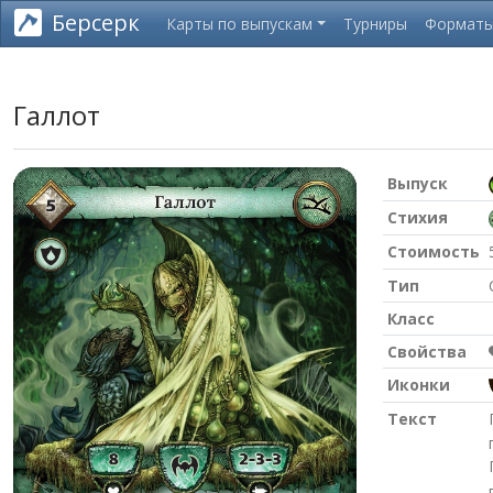
Берсерк
Карты по выпускам
Турниры
Формат
Галлот
Выпуск
Стихия
Стоимость
Тип
Класс
Свойства
Иконки
Текст