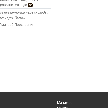
дополнительную
.
Не все потомки первых людей
покинули Исхар.
Дмитрий Просвирнин
Манифест
Кодекс