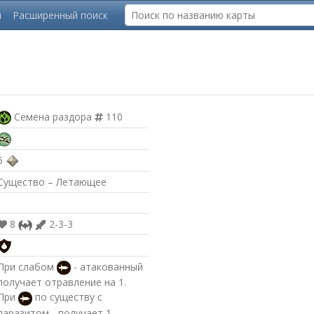
ы
Расширенный поиск
Семена раздора
110
5
Существо – Летающее
8
2-3-3
При слабом
- атакованный
получает отравление на 1.
При
по существу с
паразитом - получает 1