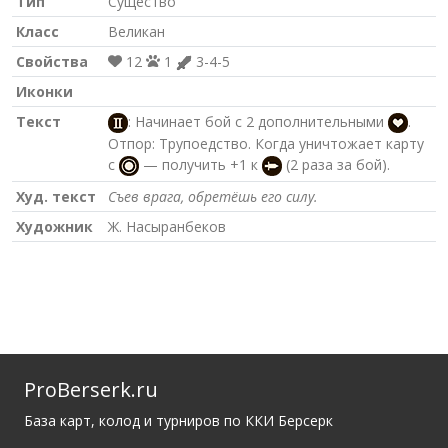
Тип
Существо
Класс
Великан
Свойства
12
1
3-4-5
Иконки
Текст
: Начинает бой с 2 дополнительными
.
Отпор: Трупоедство. Когда уничтожает карту
с
— получить +1 к
(2 раза за бой).
Худ. текст
Съев врага, обретёшь его силу.
Художник
Ж. Насыранбеков
ProBerserk.ru
База карт, колод и турниров по ККИ Берсерк