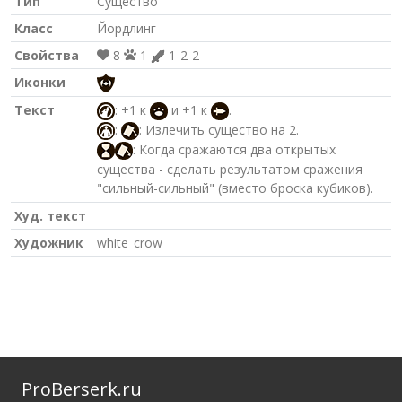
Тип
Существо
Класс
Йордлинг
Свойства
8
1
1-2-2
Иконки
Текст
: +1 к
и +1 к
.
:
: Излечить существо на 2.
: Когда сражаются два открытых
существа - сделать результатом сражения
"сильный-сильный" (вместо броска кубиков).
Худ. текст
Художник
white_crow
ProBerserk.ru