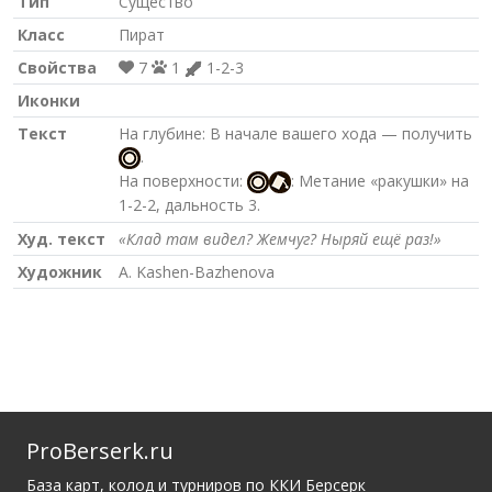
Тип
Существо
Класс
Пират
Свойства
7
1
1-2-3
Иконки
Текст
На глубине: В начале вашего хода — получить
.
На поверхности:
: Метание «ракушки» на
1-2-2, дальность 3.
Худ. текст
«Клад там видел? Жемчуг? Ныряй ещё раз!»
Художник
A. Kashen-Bazhenova
ProBerserk.ru
База карт, колод и турниров по ККИ Берсерк