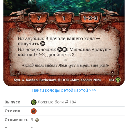
Найти колоды с этой картой >>>
Выпуск
Ложные боги
184
Стихия
Стоимость
3