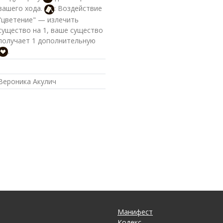
вашего хода.
: Воздействие
"цветение" — излечить
существо на 1, ваше существо
получает 1 дополнительную
.
Вероника Акулич
Манифест
Кодекс