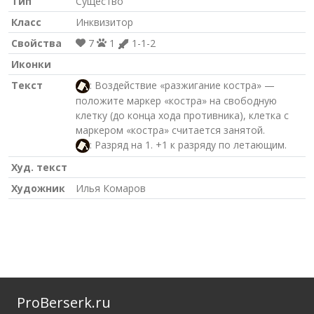
Тип
Существо
Класс
Инквизитор
Свойства
7
1
1-1-2
Иконки
Текст
: Воздействие «разжигание костра» —
положите маркер «костра» на свободную
клетку (до конца хода противника), клетка с
маркером «костра» считается занятой.
: Разряд на 1. +1 к разряду по летающим.
Худ. текст
Художник
Илья Комаров
ProBerserk.ru