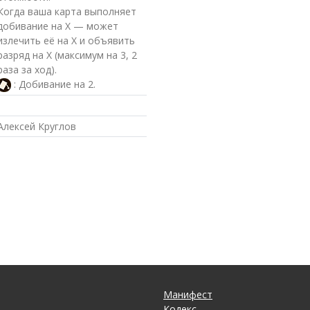
Когда ваша карта выполняет
добивание на Х — может
излечить её на Х и объявить
разряд на Х (максимум на 3, 2
раза за ход).
: Добивание на 2.
Алексей Круглов
Манифест
Кодекс