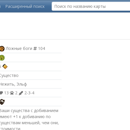
ы
Расширенный поиск
Ложные боги
104
6
Существо
Нежить, Эльф
13
2
2-3-4
Ваши существа с добиванием
имеют +1 к добиванию по
существам меньшей, чем они,
стоимости.