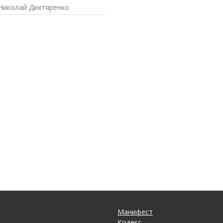
Николай Дихтяренко
Манифест
Кодекс