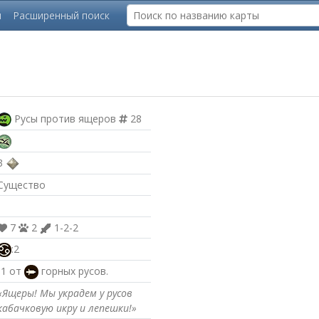
ы
Расширенный поиск
Русы против ящеров
28
3
Существо
7
2
1-2-2
:2
-1 от
горных русов.
«Ящеры! Мы украдем у русов
кабачковую икру и лепешки!»