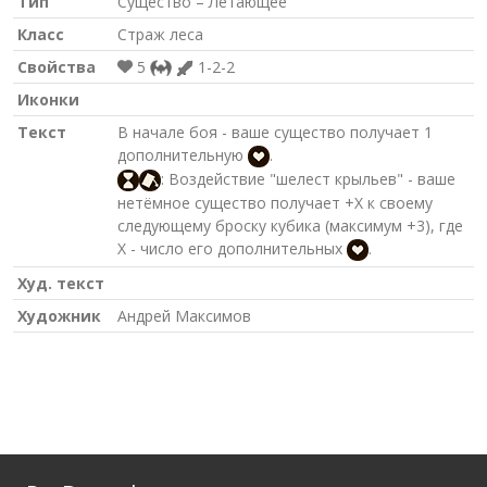
Тип
Существо – Летающее
Класс
Страж леса
Свойства
5
1-2-2
Иконки
Текст
В начале боя - ваше существо получает 1
дополнительную
.
: Воздействие "шелест крыльев" - ваше
нетёмное существо получает +X к своему
следующему броску кубика (максимум +3), где
X - число его дополнительных
.
Худ. текст
Художник
Андрей Максимов