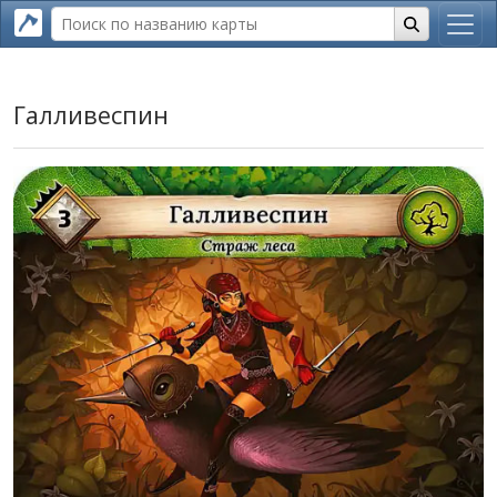
Галливеспин