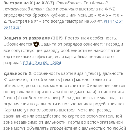
Выстрел на X (на X-Y-Z)
.
Способность
. Тип
дальней
немагической атаки
.
Сила
и
величина
выстрела на X-Y-Z
определяется броском кубика: 3 или меньше – X; 4,5 – Y; 6 –
Z. "Выстрел на Х" – это всегда "выстрел на X-X-X".
РП 4.1-2 от
09.11.2024
Защита от разрядов (ЗОР)
. Постоянная особенность.
Обозначается
. Защита от разрядов означает: "Разряд и
все сопутствующие разряду особенности не наносят этой
карте никаких эффектов, если карта была целью этого
разряда".
РП 4.1-2 от 09.11.2024
Дальность Х
. Особенность карты вида "[текст], дальность
Х" означает, что объявлять [текст] можно только по
объектам, до которых можно отсчитать X или менее клеток
по вертикали и горизонтали (но не диагонали) от источника
[текст] (в любом сочетании). Если дальность не указана, то
ограничения по дальности использования игродействия нет.
Карты могут использовать выстрел, метание, разряд,
заклинание или воздействие по карте во вспомогательной
зоне независимо от дальности. Карты во вспомогательной
зоне могут объявлять игродействия с дальностью по любой