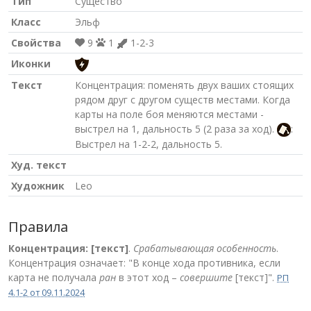
Тип
Существо
Класс
Эльф
Свойства
9
1
1-2-3
Иконки
Текст
Концентрация: поменять двух ваших стоящих
рядом друг с другом существ местами. Когда
карты на поле боя меняются местами -
выстрел на 1, дальность 5 (2 раза за ход).
:
Выстрел на 1-2-2, дальность 5.
Худ. текст
Художник
Leo
Правила
Концентрация: [текст]
.
Срабатывающая особенность
.
Концентрация означает: "В конце хода противника, если
карта не получала
ран
в этот ход –
совершите
[текст]".
РП
4.1-2 от 09.11.2024