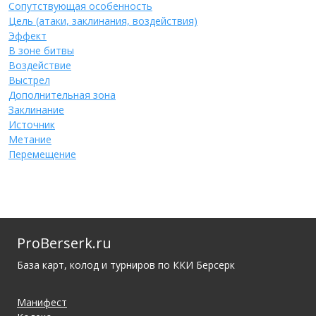
Сопутствующая особенность
Цель (атаки, заклинания, воздействия)
Эффект
В зоне битвы
Воздействие
Выстрел
Дополнительная зона
Заклинание
Источник
Метание
Перемещение
ProBerserk.ru
База карт, колод и турниров по ККИ Берсерк
Манифест