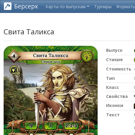
Берсерк
Карты по выпускам
Турниры
Формат
Свита Таликса
Выпуск
Стихия
Стоимость
Тип
Класс
Свойства
Иконки
Текст