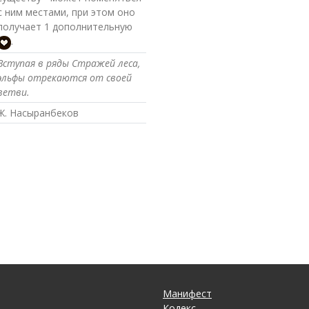
с ним местами, при этом оно
получает 1 дополнительную
.
Вступая в ряды Стражей леса,
эльфы отрекаются от своей
ветви.
Ж. Насыранбеков
Манифест
Кодекс