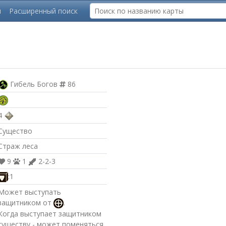
ы
Расширенный поиск
Гибель Богов
86
4
Существо
Страж леса
9
1
2-2-3
:1
Может выступать
защитником от
.
Когда выступает защитником
существу - может поменяться