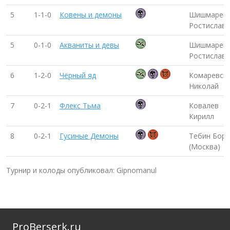
5
1-1-0
Ковены и демоны
Шишмарев
Ростислав
5
0-1-0
Акваниты и девы
Шишмарев
Ростислав
6
1-2-0
Чёрный яд
Комаревск
Николай
7
0-2-1
Флекс Тьма
Ковалев
Кирилл
8
0-2-1
Гусиные Демоны
Тебин Бори
(Москва)
Турнир и колоды опубликовал: Gipnomanul
ProBerserk.ru