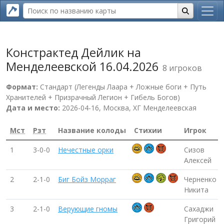
Констрактед Дейлик на
Менделеевской 16.04.2026
8 игроков
Формат:
Стандарт (Легенды Лаара + Ложные боги + Путь
Хранителей + Призрачный Легион + Гибель Богов)
Дата и место:
2026-04-16, Москва, ХГ Менделеевская
Мст
Рзт
Название колоды
Стихии
Игрок
1
3-0-0
Нечестные орки
Сизов
Алексей
2
2-1-0
Биг Бойз Морраг
Черненко
Никита
3
2-1-0
Верующие гномы
Сахаджи
Григорий