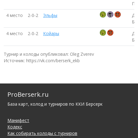
Па
4 место
2-0-2
Эльфы
Дм
Бу
4 место
2-0-2
Койары
Дм
Бу
Турнир и колоды опубликовал: Oleg Zverev
Источник: https://vk.com/berserk_ekb
ProBerserk.ru
База карт, колод и турниров по ККИ Берсерк
Манифест
Кодекс
Как собирать колоды с турниров