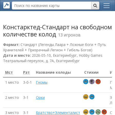
Констарктед-Стандарт на свободном
количестве колод
13 игроков
Формат:
Стандарт (Легенды Лаара + Ложные боги + Путь
Хранителей + Призрачный Легион + Гибель Богов)
Дата и место:
2026-05-10, Екатеринбург, Hobby Games
Театральный переулок, д. 7А, Екатеринбург
Мст
Рзт
Название колоды
Стихии
Иг
1 место
3-0-1
Гномы
Па
Ми
2 место
3-1
Орки
За
Лы
3 место
3-1
Братство+Элементалист
Се