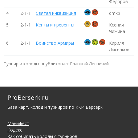
Фёдоров
4
2-1-1
Святая инквизиция
dmkp
5
2-1-1
Кенты и превенты
Ксения
Чижина
6
2-1-1
Воинство Армиры
Кирилл
Лысенков
Турнир и колоды опубликовал: Главный Лесничий
ProBerserk.ru
База карт, колод и турниров по ККИ Берсерк
Манифест
Кодекс
Как собирать колоды с турниров