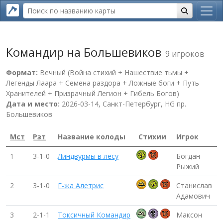
Командир на Большевиков
9 игроков
Формат:
Вечный (Война стихий + Нашествие тьмы +
Легенды Лаара + Семена раздора + Ложные боги + Путь
Хранителей + Призрачный Легион + Гибель Богов)
Дата и место:
2026-03-14, Санкт-Петербург, HG пр.
Большевиков
Мст
Рзт
Название колоды
Стихии
Игрок
1
3-1-0
Линдвурмы в лесу
Богдан
Рыжий
2
3-1-0
Г-жа Алетрис
Станислав
Адамович
3
2-1-1
Токсичный Командир
Максон