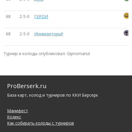
68
2-5-0
ГЕРОИ
68
2-5-0
Инквизиторы!!
Турнир и колоды опубликовал: Gipnomanul
ProBerserk.ru
База карт, колод и турниров по ККИ Берсерк
Манифест
Кодекс
Как собирать колоды с турниров