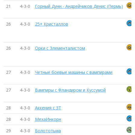
21
4-3-0
Горный Дунн - Андрейчиков Денис (Пермь)
26
4-3-0
25+ Кристаллов
26
4-3-0
Орки с Элементалистом
27
4-3-0
Четные боевые машины с вампирами
27
4-3-0
Вампиры с Фландиром и Куссумой
28
4-3-0
Аккения с ЗТ
28
4-3-0
МехаИнкорн
29
4-3-0
Болототьма