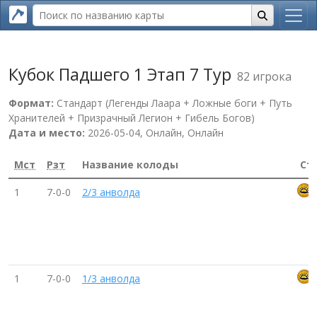
Кубок Падшего 1 Этап 7 Тур
82 игрока
Формат:
Стандарт (Легенды Лаара + Ложные боги + Путь
Хранителей + Призрачный Легион + Гибель Богов)
Дата и место:
2026-05-04, Онлайн, Онлайн
Мст
Рзт
Название колоды
Ст
1
7-0-0
2/3 анволда
1
7-0-0
1/3 анволда