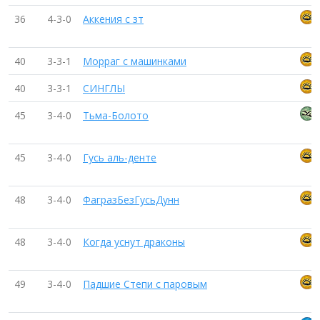
36
4-3-0
Аккения с зт
40
3-3-1
Морраг с машинками
40
3-3-1
СИНГЛЫ
45
3-4-0
Тьма-Болото
45
3-4-0
Гусь аль-денте
48
3-4-0
ФагразБезГусьДунн
48
3-4-0
Когда уснут драконы
49
3-4-0
Падшие Степи с паровым