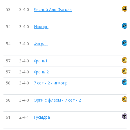
53
3-4-0
Лесной Аль-Фаграз
54
3-4-0
Инкорн
54
3-4-0
Фаграз
57
3-4-0
Хрень1
57
3-4-0
Хрень 2
58
3-4-0
7 сет - 2 - инконр
58
3-4-0
Орки с флаем - 7 сет - 2
61
2-4-1
Гусыдра