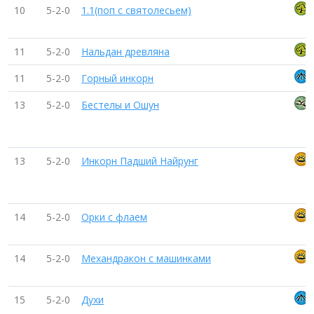
10
5-2-0
1.1(поп с святолесьем)
11
5-2-0
Нальдан древляна
11
5-2-0
Горный инкорн
13
5-2-0
Бестелы и Ошун
13
5-2-0
Инкорн Падший Найрунг
14
5-2-0
Орки с флаем
14
5-2-0
Механдракон с машинками
15
5-2-0
Духи