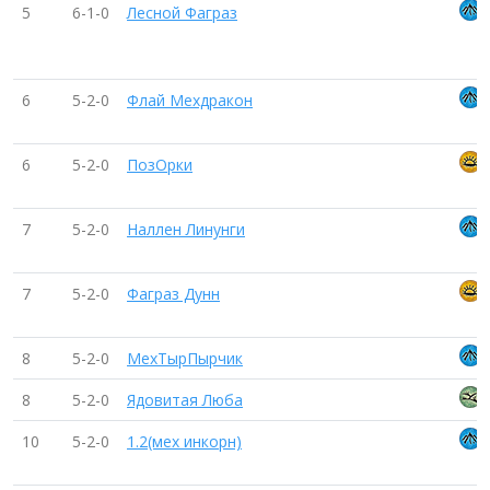
5
6-1-0
Лесной Фаграз
6
5-2-0
Флай Мехдракон
6
5-2-0
ПозОрки
7
5-2-0
Наллен Линунги
7
5-2-0
Фаграз Дунн
8
5-2-0
МехТырПырчик
8
5-2-0
Ядовитая Люба
10
5-2-0
1.2(мех инкорн)