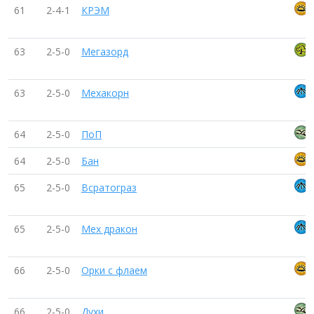
61
2-4-1
КРЭМ
63
2-5-0
Мегазорд
63
2-5-0
Мехакорн
64
2-5-0
ПоП
64
2-5-0
Бан
65
2-5-0
Всратограз
65
2-5-0
Мех дракон
66
2-5-0
Орки с флаем
66
2-5-0
Духи