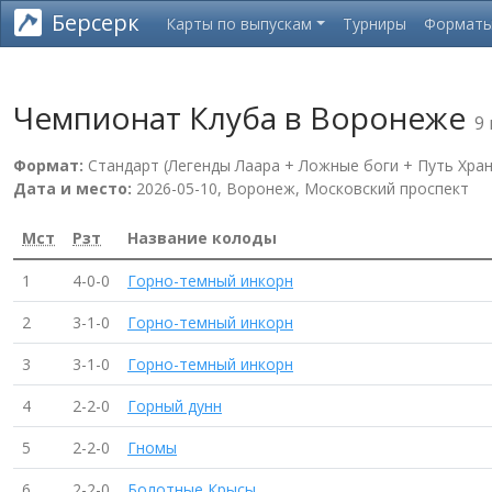
Берсерк
Карты по выпускам
Турниры
Формат
Чемпионат Клуба в Воронеже
9
Формат:
Стандарт (Легенды Лаара + Ложные боги + Путь Хран
Дата и место:
2026-05-10, Воронеж, Московский проспект
Мст
Рзт
Название колоды
1
4-0-0
Горно-темный инкорн
2
3-1-0
Горно-темный инкорн
3
3-1-0
Горно-темный инкорн
4
2-2-0
Горный дунн
5
2-2-0
Гномы
6
2-2-0
Болотные Крысы