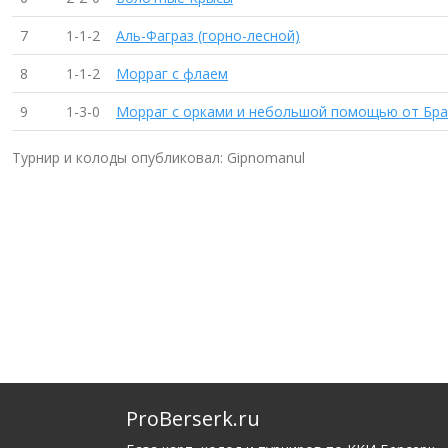
7
1-1-2
Аль-Фаграз (горно-лесной)
8
1-1-2
Морраг с флаем
9
1-3-0
Морраг с орками и небольшой помощью от Бра
Турнир и колоды опубликовал: Gipnomanul
ProBerserk.ru