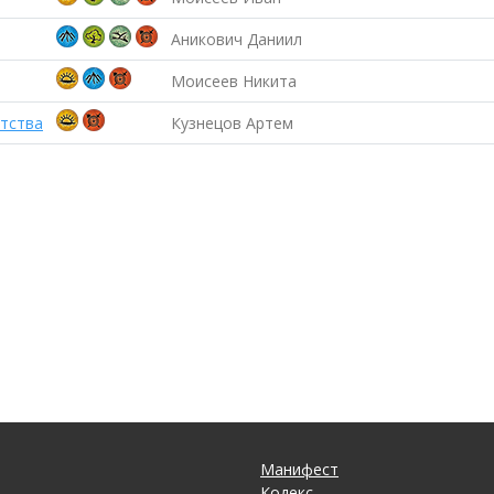
Аникович Даниил
Моисеев Никита
тства
Кузнецов Артем
Манифест
Кодекс