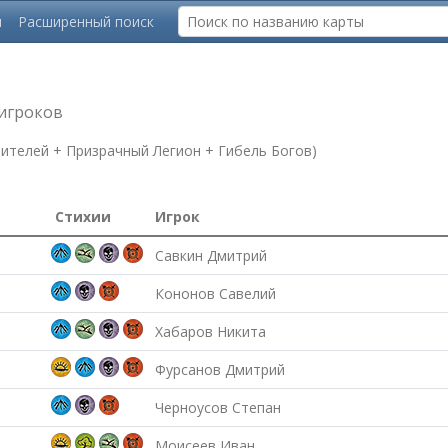
ы
Расширенный поиск
 игроков
ителей + Призрачный Легион + Гибель Богов)
Стихии
Игрок
Савкин Дмитрий
Кононов Савелий
Хабаров Никита
Фурсанов Дмитрий
Черноусов Степан
Моисеев Иван