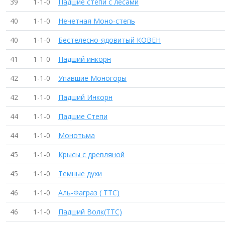
39
1-1-0
Падшие степи с лесами
40
1-1-0
Нечетная Моно-степь
40
1-1-0
Бестелесно-ядовитый КОВЕН
41
1-1-0
Падший инкорн
42
1-1-0
Упавшие Моногоры
42
1-1-0
Падший Инкорн
44
1-1-0
Падшие Степи
44
1-1-0
Монотьма
45
1-1-0
Крысы с древляной
45
1-1-0
Темные духи
46
1-1-0
Аль-Фаграз ( ТТС)
46
1-1-0
Падший Волк(ТТС)