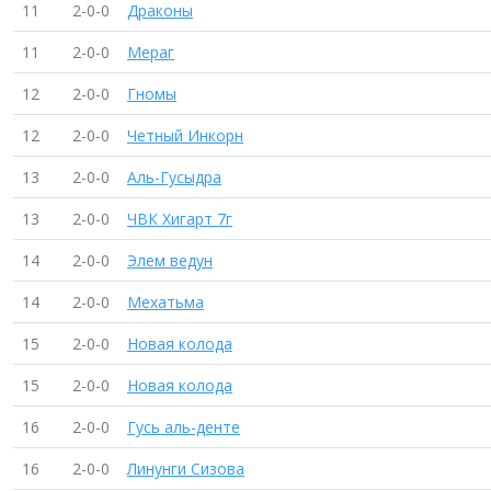
11
2-0-0
Драконы
11
2-0-0
Мераг
12
2-0-0
Гномы
12
2-0-0
Четный Инкорн
13
2-0-0
Аль-Гусыдра
13
2-0-0
ЧВК Хигарт 7г
14
2-0-0
Элем ведун
14
2-0-0
Мехатьма
15
2-0-0
Новая колода
15
2-0-0
Новая колода
16
2-0-0
Гусь аль-денте
16
2-0-0
Линунги Сизова