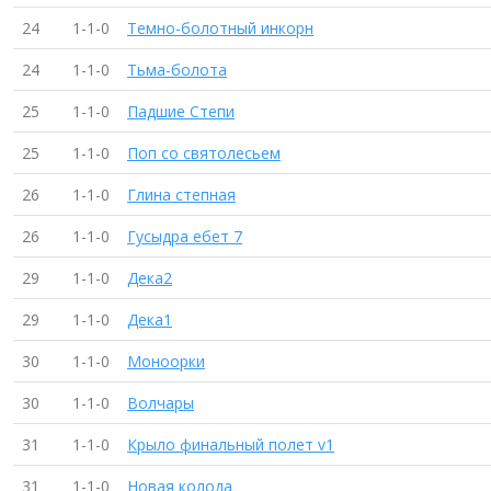
24
1-1-0
Темно-болотный инкорн
24
1-1-0
Тьма-болота
25
1-1-0
Падшие Степи
25
1-1-0
Поп со святолесьем
26
1-1-0
Глина степная
26
1-1-0
Гусыдра ебет 7
29
1-1-0
Дека2
29
1-1-0
Дека1
30
1-1-0
Моноорки
30
1-1-0
Волчары
31
1-1-0
Крыло финальный полет v1
31
1-1-0
Новая колода