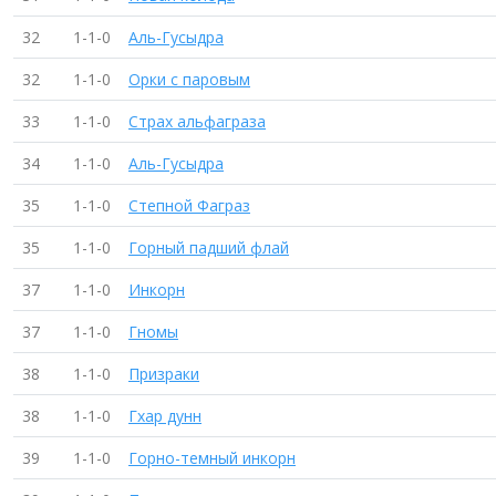
32
1-1-0
Аль-Гусыдра
32
1-1-0
Орки с паровым
33
1-1-0
Страх альфаграза
34
1-1-0
Аль-Гусыдра
35
1-1-0
Степной Фаграз
35
1-1-0
Горный падший флай
37
1-1-0
Инкорн
37
1-1-0
Гномы
38
1-1-0
Призраки
38
1-1-0
Гхар дунн
39
1-1-0
Горно-темный инкорн