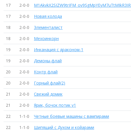
17
2-0-0
M1AkvkX2SIZW9trIFM_ov9SgMpYEyM7uTtMIkR3IR
17
2-0-0
Новая колода
18
2-0-0
Элементалист
18
2-0-0
Мехоинкорн
19
2-0-0
Инканация с драконом-1
19
2-0-0
Демоны-флай
20
2-0-0
Контр флай
20
2-0-0
Горный флай(2)
21
2-0-0
Свежий домик
21
2-0-0
Ярик, бочок потик v1
22
1-1-0
Четные боевые машины с вампирами
22
1-1-0
Шипящий с Духом и койарами