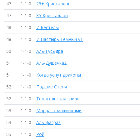
47
1-1-0
25+ Кристаллов
47
1-1-0
35 Кристаллов
48
1-1-0
7_Бестелы
48
1-1-0
7_Пастырь Темный v1
50
1-1-0
Аль-Гусыдра
51
1-1-0
Аль-Душечка2
51
1-1-0
Когда уснут драконы
52
1-1-0
Падшие Степи
52
1-1-0
Темно-лесная гниль
53
1-1-0
Морраг с машинками
53
1-1-0
Аль-фаграз
55
1-1-0
Рой