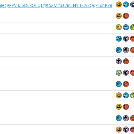
8ecgPVV4Z6D6xOFQLfgfoXMif3a7in5N1-FCV8Qqx1dnPY8