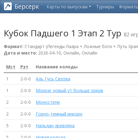
Берсерк
Карты по выпускам
Турниры
Формат
Кубок Падшего 1 Этап 2 Тур
82 иг
Формат:
Стандарт (Легенды Лаара + Ложные боги + Путь Хран
Дата и место:
2026-04-10, Онлайн, Онлайн
Мст
Рзт
Название колоды
1
2-0-0
Аль Гусь Сизова
1
2-0-0
Морраг новый v1 больше оркрв
2
2-0-0
Моностепи
2
2-0-0
Горно-темный инкорн
5
2-0-0
Нальдан древляна
5
2-0-0
Новая колода