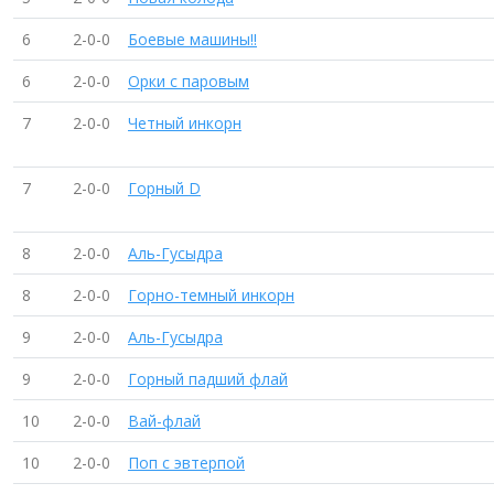
6
2-0-0
Боевые машины!!
6
2-0-0
Орки с паровым
7
2-0-0
Четный инкорн
7
2-0-0
Горный D
8
2-0-0
Аль-Гусыдра
8
2-0-0
Горно-темный инкорн
9
2-0-0
Аль-Гусыдра
9
2-0-0
Горный падший флай
10
2-0-0
Вай-флай
10
2-0-0
Поп с эвтерпой