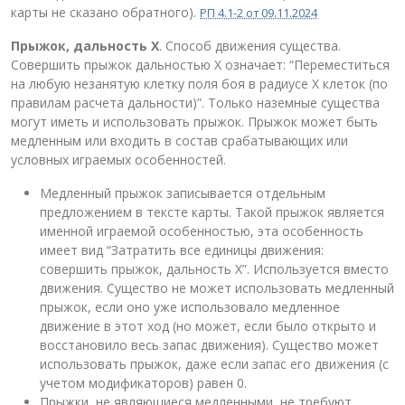
карты не сказано обратного).
РП 4.1-2 от 09.11.2024
Прыжок, дальность X
. Способ движения существа.
Совершить прыжок дальностью Х означает: “Переместиться
на любую незанятую клетку поля боя в радиусе Х клеток (по
правилам расчета дальности)”. Только наземные существа
могут иметь и использовать прыжок. Прыжок может быть
медленным или входить в состав срабатывающих или
условных играемых особенностей.
Медленный прыжок записывается отдельным
предложением в тексте карты. Такой прыжок является
именной играемой особенностью, эта особенность
имеет вид “Затратить все единицы движения:
совершить прыжок, дальность Х”. Используется вместо
движения. Существо не может использовать медленный
прыжок, если оно уже использовало медленное
движение в этот ход (но может, если было открыто и
восстановило весь запас движения). Существо может
использовать прыжок, даже если запас его движения (с
учетом модификаторов) равен 0.
Прыжки, не являющиеся медленными, не требуют