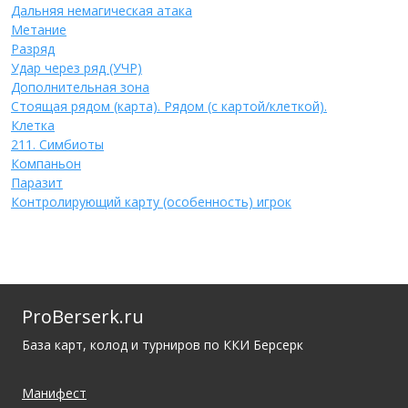
Дальняя немагическая атака
Метание
Разряд
Удар через ряд (УЧР)
Дополнительная зона
Стоящая рядом (карта). Рядом (с картой/клеткой).
Клетка
211. Симбиоты
Компаньон
Паразит
Контролирующий карту (особенность) игрок
ProBerserk.ru
База карт, колод и турниров по ККИ Берсерк
Манифест