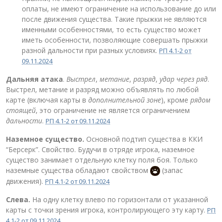
оплаты, не имеют ограничение на использование до или
после движения существа. Такие прыжки не являются
именными особенностями, то есть существо может
иметь особенности, позволяющие совершать прыжки
разной дальности при разных условиях.
РП 4.1-2 от
09.11.2024
Дальняя атака
.
Выстрел
,
метание
,
разряд
,
удар через ряд
.
Выстрел, метание и разряд можно объявлять по любой
карте (включая карты в
дополнительной зоне
), кроме
рядом
стоящей
, это ограничение не является ограничением
дальности
.
РП 4.1-2 от 09.11.2024
Наземное существо.
Основной подтип существа в ККИ
“Берсерк”. Свойство. Будучи в отряде игрока, наземное
существо занимает отдельную клетку поля боя. Только
наземные существа обладают свойством
(запас
движения).
РП 4.1-2 от 09.11.2024
Слева.
На одну клетку влево по горизонтали от указанной
карты с точки зрения игрока, контролирующего эту карту.
РП
4.1-2 от 09.11.2024