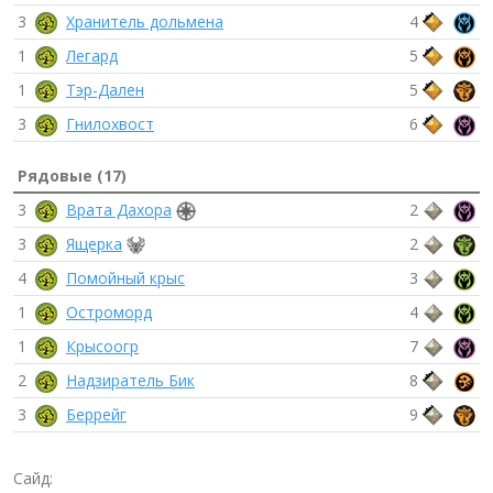
3
Хранитель дольмена
4
1
Легард
5
1
Тэр-Дален
5
3
Гнилохвост
6
Рядовые (17)
3
Врата Дахора
2
3
Ящерка
2
4
Помойный крыс
3
1
Остроморд
4
1
Крысоогр
7
2
Надзиратель Бик
8
3
Беррейг
9
Сайд: