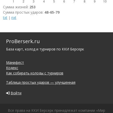
Сумма жизней:
253
Сумма простых ударов:
48-65-79
txt
|
nxt
ProBerserk.ru
База карт, колод и турниров по ККИ Берсерк
Манифест
Кодекс
Как собирать колоды с турниров
Таблица простых ударов — улучшенная
Войти
Все права на ККИ Берсерк принадлежат компании «Мир