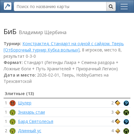
БиБ
Владимир Щербина
Турнир:
Констрактед. Стандарт на одной с сайдом. Тверь
[Отборочный турнир Кубка вольных]
, 8 игроков, место 8,
результат 0-3-0
Формат:
Стандарт (Легенды Лаара + Семена раздора +
Ложные боги + Путь Хранителей + Призрачный Легион)
Дата и место:
2026-02-01, Тверь, HobbyGames на
Трехсвятской
Элитные (13)
1
Шулер
2
1
Знахарь стаи
3
1
Бард Святолесья
4
2
Длинный ус
4