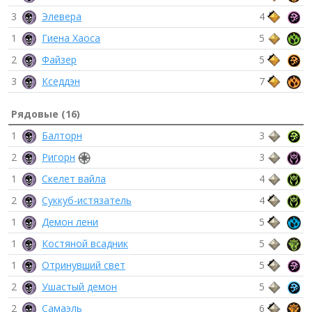
3
Элевера
4
1
Гиена Хаоса
5
2
Файзер
5
3
Кседдэн
7
Рядовые (16)
1
Балторн
3
2
Ригорн
3
1
Скелет вайла
4
2
Суккуб-истязатель
4
1
Демон лени
5
1
Костяной всадник
5
1
Отринувший свет
5
2
Ушастый демон
5
2
Самаэль
6