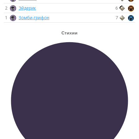
2
Эйдерик
6
1
Зомби-грифон
7