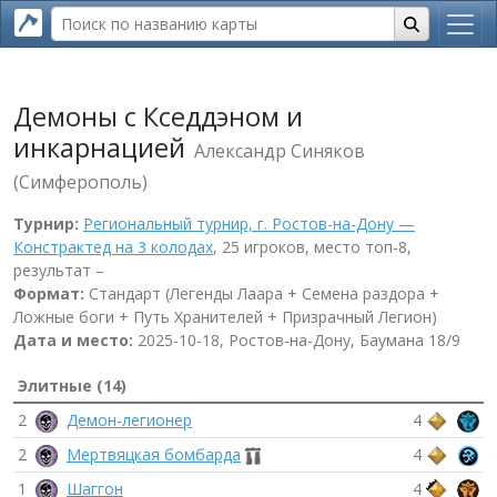
Демоны с Кседдэном и
инкарнацией
Александр Синяков
(Симферополь)
Турнир:
Региональный турнир, г. Ростов-на-Дону —
Констрактед на 3 колодах
, 25 игроков, место топ-8,
результат –
Формат:
Стандарт (Легенды Лаара + Семена раздора +
Ложные боги + Путь Хранителей + Призрачный Легион)
Дата и место:
2025-10-18, Ростов-на-Дону, Баумана 18/9
Элитные (14)
2
Демон-легионер
4
2
Мертвяцкая бомбарда
4
1
Шаггон
4