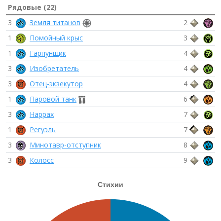
Рядовые (22)
3
Земля титанов
2
1
Помойный крыс
3
1
Гарпунщик
4
3
Изобретатель
4
3
Отец-экзекутор
4
1
Паровой танк
6
3
Наррах
7
1
Регуэль
7
3
Минотавр-отступник
8
3
Колосс
9