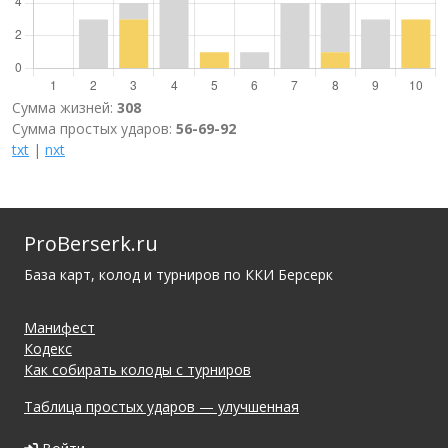
Сумма жизней:
308
Сумма простых ударов:
56-69-92
txt
|
nxt
ProBerserk.ru
База карт, колод и турниров по ККИ Берсерк
Манифест
Кодекс
Как собирать колоды с турниров
Таблица простых ударов — улучшенная