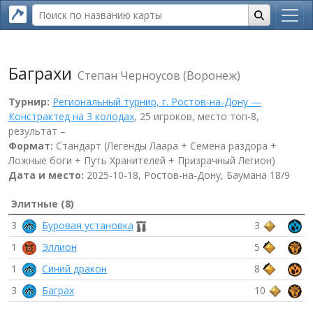
Баграхи
Степан Черноусов (Воронеж)
Турнир:
Региональный турнир, г. Ростов-на-Дону —
Констрактед на 3 колодах
, 25 игроков, место топ-8,
результат –
Формат:
Стандарт (Легенды Лаара + Семена раздора +
Ложные боги + Путь Хранителей + Призрачный Легион)
Дата и место:
2025-10-18, Ростов-на-Дону, Баумана 18/9
Элитные (8)
3
Буровая установка
3
1
Эллион
5
1
Синий дракон
8
3
Баграх
10