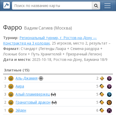
Фарро
Вадим Сагиев (Москва)
Турнир:
Региональный турнир, г. Ростов-на-Дону —
Констрактед на 3 колодах
, 25 игроков, место 2, результат –
Формат:
Стандарт (Легенды Лаара + Семена раздора +
Ложные боги + Путь Хранителей + Призрачный Легион)
Дата и место:
2025-10-18, Ростов-на-Дону, Баумана 18/9
Элитные (15)
3
Аль-Джамия
2
3
Аира
5
3
Алый пламевержец
5
2
Гранатовый дракон
5
1
Эйден
6