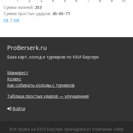
Сумма жизней:
253
Сумма простых ударов:
45-65-77
txt
|
nxt
ProBerserk.ru
База карт, колод и турниров по ККИ Берсерк
Манифест
Кодекс
Как собирать колоды с турниров
Таблица простых ударов — улучшенная
Войти
Все права на ККИ Берсерк принадлежат компании «Мир