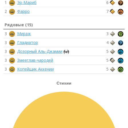
1
Эр-Мариб
6
2
Фарро
7
Рядовые (15)
3
Мираж
3
3
Гладиатор
4
3
Дозорный Аль-Джамии
5
3
Змееглав-чародей
5
3
Копейщик Аккении
5