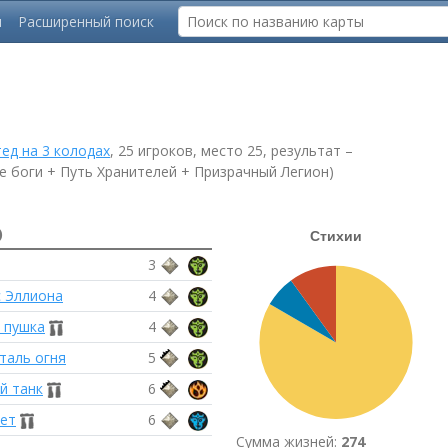
ы
Расширенный поиск
ед на 3 колодах
, 25 игроков, место 25, результат –
 боги + Путь Хранителей + Призрачный Легион)
)
3
 Эллиона
4
 пушка
4
таль огня
5
й танк
6
ет
6
Сумма жизней:
274