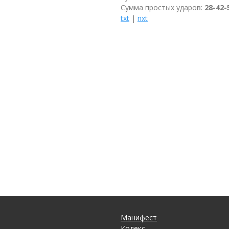
Сумма простых ударов:
28-42-
txt
|
nxt
Манифест
Кодекс