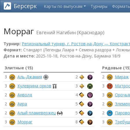
Берсерк
Карты по выпускам
Турниры
Формат
Морраг
Евгений Нагибин (Краснодар)
Турнир:
Региональный турнир, г. Ростов-на-Дону — Констракт
Формат:
Стандарт (Легенды Лаара + Семена раздора + Ложные
Дата и место:
2025-10-18, Ростов-на-Дону, Баумана 18/9
Элитные (15)
Рядовые (15
3
Аль-Джамия
2
2
Мираж
3
Кулеврина орков
3
3
Матрос
2
Анволд
4
3
Орочья
2
Аира
5
2
Элемен
2
Алый пламевержец
5
2
Парово
3
Морраг
8
3
Требуш