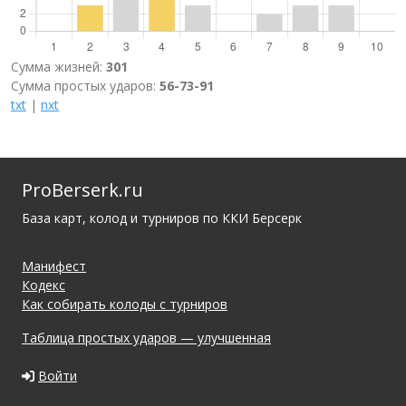
Сумма жизней:
301
Сумма простых ударов:
56-73-91
txt
|
nxt
ProBerserk.ru
База карт, колод и турниров по ККИ Берсерк
Манифест
Кодекс
Как собирать колоды с турниров
Таблица простых ударов — улучшенная
Войти