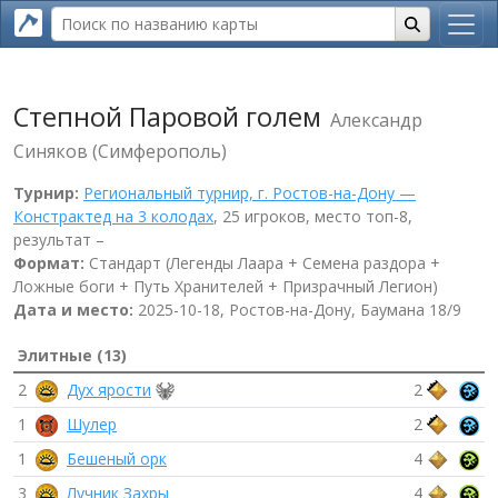
Степной Паровой голем
Александр
Синяков (Симферополь)
Турнир:
Региональный турнир, г. Ростов-на-Дону —
Констрактед на 3 колодах
, 25 игроков, место топ-8,
результат –
Формат:
Стандарт (Легенды Лаара + Семена раздора +
Ложные боги + Путь Хранителей + Призрачный Легион)
Дата и место:
2025-10-18, Ростов-на-Дону, Баумана 18/9
Элитные (13)
2
Дух ярости
2
1
Шулер
2
1
Бешеный орк
4
3
Лучник Захры
4