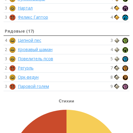
3
Нартал
4
3
Феликс Гаптор
4
Рядовые (17)
4
Цепной пес
3
2
Кровавый шаман
4
3
Повелитель псов
5
2
Регуэль
7
3
Орк-ведун
8
3
Паровой голем
9