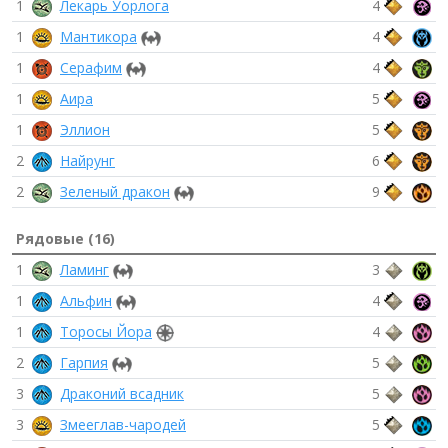
1
Лекарь Уорлога
4
1
Мантикора
4
1
Серафим
4
1
Аира
5
1
Эллион
5
2
Найрунг
6
2
Зеленый дракон
9
Рядовые (16)
1
Ламинг
3
1
Альфин
4
1
Торосы Йора
4
2
Гарпия
5
3
Драконий всадник
5
3
Змееглав-чародей
5