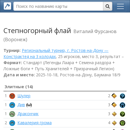
Степногорный флай
Виталий Фурсанов
(Воронеж)
Турнир:
Региональный турнир, г. Ростов-на-Дону —
Констрактед на 3 колодах
, 25 игроков, место 3, результат –
Формат:
Стандарт (Легенды Лаара + Семена раздора +
Ложные боги + Путь Хранителей + Призрачный Легион)
Дата и место:
2025-10-18, Ростов-на-Дону, Баумана 18/9
Элитные (14)
1
Шулер
2
1
Див
3
1
Дракончик
3
2
Кавалерия грома
4