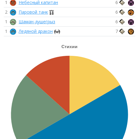
1
Небесный капитан
6
2
Паровой танк
6
1
Шаман-душегрыз
6
1
Ледяной дракон
7