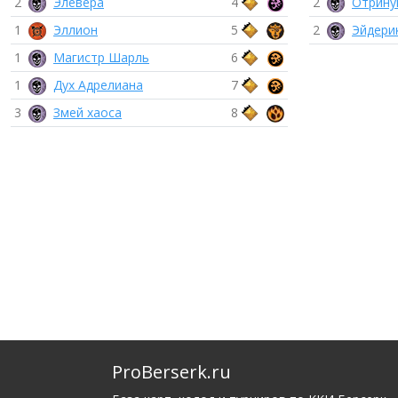
2
Элевера
4
2
Отрину
1
Эллион
5
2
Эйдери
1
Магистр Шарль
6
1
Дух Адрелиана
7
3
Змей хаоса
8
ProBerserk.ru