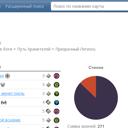
ы
Расширенный поиск
0
 боги + Путь Хранителей + Призрачный Легион)
)
ад
3
3
 менестрель
3
4
5
ой всадник
5
Сумма жизней:
271