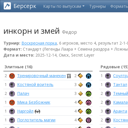
Берсерк
Карты по выпускам
Турниры
Формат
инкорн и змей
Федор
Турнир:
Воскресная порка
, 6 игроков, место 4, результат 2-1-
Формат:
Стандарт (Легенды Лаара + Семена раздора + Ложные
Дата и место:
2025-12-14, Омск, Secret Layer
Элитные (16)
Рядовые (15
2
Тренировочный манекен
2
1
Соултр
1
Костяной воитель
3
1
Тантал
2
Палач
3
2
Темный
1
Мика Безбожник
4
2
Камала
1
Наргойл
4
3
Аранта
1
Поглотитель магии
4
2
Костян