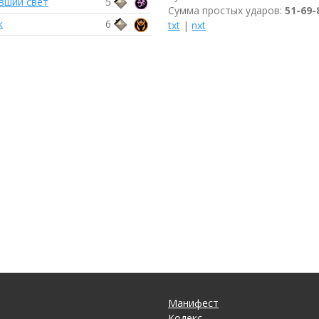
вший свет
5
Сумма простых ударов:
51-69-
к
6
txt
|
nxt
Манифест
Кодекс